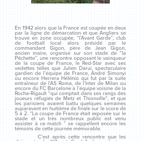
En 1942 alors que la France est coupée en deux
par la ligne de démarcation et que Angliers se
trouve en zone occupée, “l’Avant Garde”, club
de football local alors présidé par le
commandant Gigon, père de Jean Gigon,
ancien maire, organise sur son stade de “la
Pêchette”, une rencontre opposant le vainqueur
de la coupe de France, le Red-Star avec ses
vedettes telles que Julien Darui, spectaculaire
gardien de l’équipe de France, André Simonyi
ou encore Herrera Hélénio qui fut par la suite
entraîneur de l’AS Roma, de l’Inter de Milan ou
encore du FC Barcelone à l’équipe voisine de la
Roche-Rigault “
qui comptait dans ses rangs des
joueurs réfugiés de Metz et Thionville
“, et que
les parisiens avaient battu quelques semaines
auparavant en huitième de finale sur le score de
5 à 2. “
La coupe de
France
était exposée sur le
stade et un très nombreux public est venu
assister à ce match
” se rappellent encore les
témoins de cette journée mémorable.
C’est après cette rencontre que les