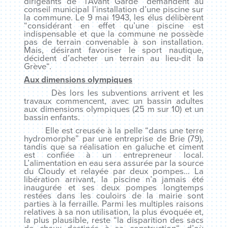
dirigeants de “l’Avant Garde” demandent au
conseil municipal l’installation d’une piscine sur
la commune. Le 9 mai 1943, les élus délibèrent
“
considérant en effet qu’une piscine est
indispensable et que la commune ne possède
pas de terrain convenable à son installation.
Mais, désirant favoriser le sport nautique,
décident d’acheter un terrain au lieu-dit la
Grève
“.
Aux dimensions olympiques
Dès lors les subventions arrivent et les
travaux commencent, avec un bassin adultes
aux dimensions olympiques (25 m sur 10) et un
bassin enfants.
Elle est creusée à la pelle “
dans une terre
hydromorphe
” par une entreprise de Brie (79),
tandis que sa réalisation en galuche et ciment
est confiée à un entrepreneur local.
L’alimentation en eau sera assurée par la source
du Cloudy et relayée par deux pompes… La
libération arrivant, la piscine n’a jamais été
inaugurée et ses deux pompes longtemps
restées dans les couloirs de la mairie sont
parties à la ferraille. Parmi les multiples raisons
relatives à sa non utilisation, la plus évoquée et,
la plus plausible, reste “
la disparition des sacs