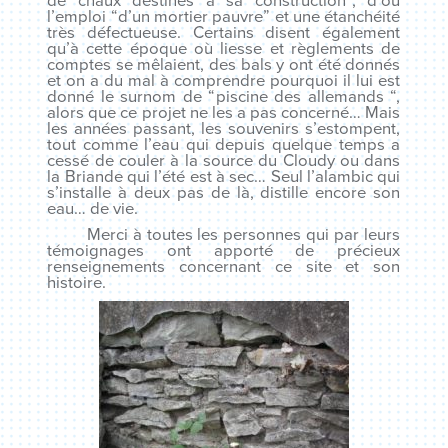
de chaux destinés à sa construction
“, d’où
l’emploi “
d’un mortier pauvre
” et une étanchéité
très défectueuse. Certains disent également
qu’à cette époque où liesse et règlements de
comptes se mêlaient, des bals y ont été donnés
et on a du mal à comprendre pourquoi il lui est
donné le surnom de “
piscine des allemands
“,
alors que ce projet ne les a pas concerné… Mais
les années passant, les souvenirs s’estompent,
tout comme l’eau qui depuis quelque temps a
cessé de couler à la source du Cloudy ou dans
la Briande qui l’été est à sec… Seul l’alambic qui
s’installe à deux pas de là, distille encore son
eau… de vie.
Merci à toutes les personnes qui par leurs
témoignages ont apporté de précieux
renseignements concernant ce site et son
histoire.